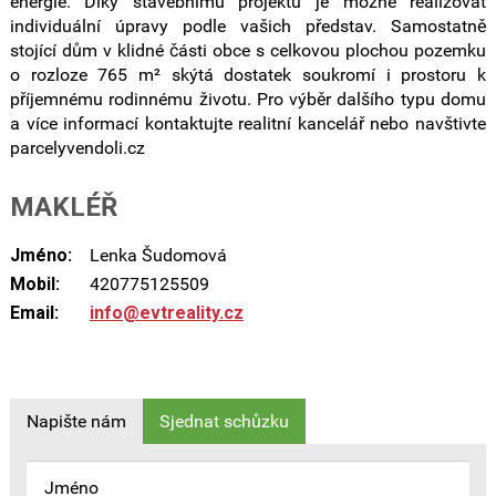
energie. Díky stavebnímu projektu je možné realizovat
individuální úpravy podle vašich představ. Samostatně
stojící dům v klidné části obce s celkovou plochou pozemku
o rozloze 765 m² skýtá dostatek soukromí i prostoru k
příjemnému rodinnému životu. Pro výběr dalšího typu domu
a více informací kontaktujte realitní kancelář nebo navštivte
parcelyvendoli.cz
MAKLÉŘ
Jméno:
Lenka Šudomová
Mobil:
420775125509
Email:
info@evtreality.cz
Napište nám
Sjednat schůzku