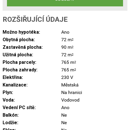
ROZŠIŘUJÍCÍ ÚDAJE
Možno hypotéka:
Ano
Obytná plocha:
72 m
2
Zastavěná plocha:
90 m
2
Užitná plocha:
72 m
2
Plocha parcely:
765 m
2
Plocha zahrady:
765 m
2
Elektřina:
230 V
Kanalizace:
Městská
Plyn:
Na hranici
Voda:
Vodovod
Vedení PC sítě:
Ano
Balkón:
Ne
Lodžie:
Ne