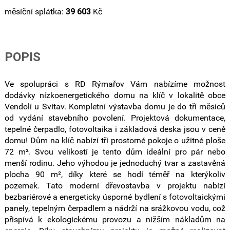
měsíční splátka:
39 603
Kč
POPIS
Ve spolupráci s RD Rýmařov Vám nabízíme možnost
dodávky nízkoenergetického domu na klíč v lokalitě obce
Vendolí u Svitav. Kompletní výstavba domu je do tří měsíců
od vydání stavebního povolení. Projektová dokumentace,
tepelné čerpadlo, fotovoltaika i základová deska jsou v ceně
domu! Dům na klíč nabízí tři prostorné pokoje o užitné ploše
72 m². Svou velikostí je tento dům ideální pro pár nebo
menší rodinu. Jeho výhodou je jednoduchý tvar a zastavěná
plocha 90 m², díky které se hodí téměř na kterýkoliv
pozemek. Tato moderní dřevostavba v projektu nabízí
bezbariérové a energeticky úsporné bydlení s fotovoltaickými
panely, tepelným čerpadlem a nádrží na srážkovou vodu, což
přispívá k ekologickému provozu a nižším nákladům na