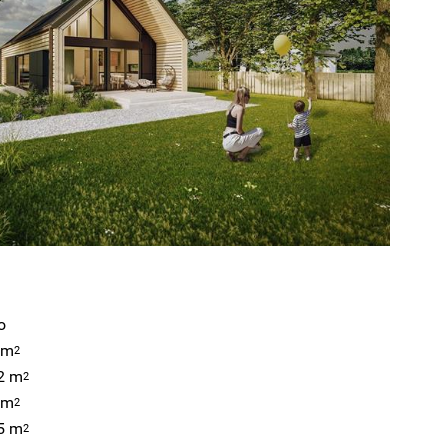
o
 m
2
2 m
2
 m
2
5 m
2