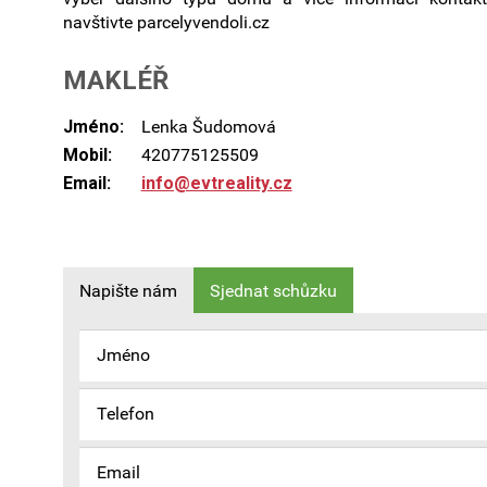
navštivte parcelyvendoli.cz
MAKLÉŘ
Jméno:
Lenka Šudomová
Mobil:
420775125509
Email:
info@evtreality.cz
Napište nám
Sjednat schůzku