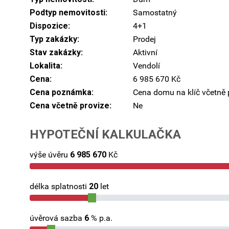
Podtyp nemovitosti:
Samostatný
Dispozice:
4+1
Typ zakázky:
Prodej
Stav zakázky:
Aktivní
Lokalita:
Vendolí
Cena:
6 985 670 Kč
Cena poznámka:
Cena domu na klíč včetně
Cena včetně provize:
Ne
HYPOTEČNÍ KALKULAČKA
výše úvěru
6 985 670
Kč
délka splatnosti
20
let
úvěrová sazba
6
% p.a.