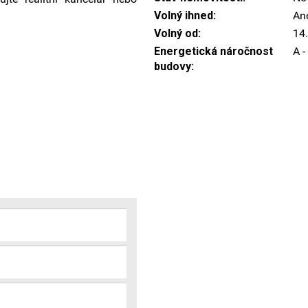
Volný ihned:
An
Volný od:
14
Energetická náročnost
A 
budovy: