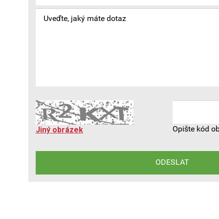
Opište kód o
Jiný obrázek
ODESLAT