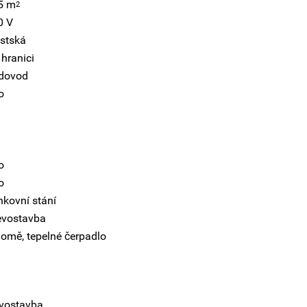
5 m
2
0 V
stská
hranici
dovod
o
o
o
nkovní stání
evostavba
domě, tepelné čerpadlo
vostavba