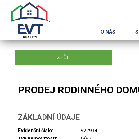
O NÁS
S
ZPĚT
PRODEJ RODINNÉHO DOMU
ZÁKLADNÍ ÚDAJE
Evidenční číslo:
922914
Typ nemovitosti:
Dům