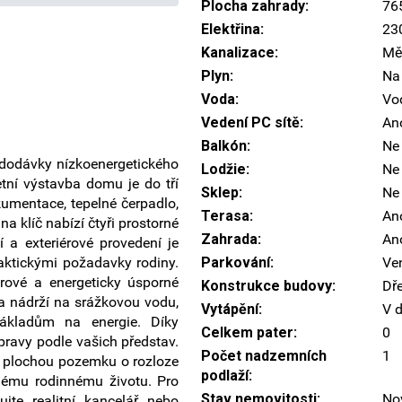
Plocha zahrady:
76
Elektřina:
23
Kanalizace:
Mě
Plyn:
Na 
Voda:
Vo
Vedení PC sítě:
An
Balkón:
Ne
dodávky nízkoenergetického
Lodžie:
Ne
etní výstavba domu je do tří
Sklep:
Ne
umentace, tepelné čerpadlo,
Terasa:
An
a klíč nabízí čtyři prostorné
Zahrada:
An
 a exteriérové provedení je
aktickými požadavky rodiny.
Parkování:
Ve
érové a energeticky úsporné
Konstrukce budovy:
Dř
 a nádrží na srážkovou vodu,
Vytápění:
V 
ákladům na energie. Díky
Celkem pater:
0
pravy podle vašich představ.
Počet nadzemních
1
u plochou pozemku o rozloze
podlaží:
nému rodinnému životu. Pro
Stav nemovitosti:
No
jte realitní kancelář nebo