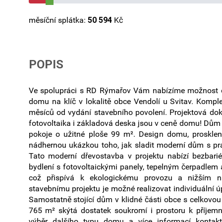
měsíční splátka:
50 594
Kč
POPIS
Ve spolupráci s RD Rýmařov Vám nabízíme možnost 
domu na klíč v lokalitě obce Vendolí u Svitav. Kompl
měsíců od vydání stavebního povolení. Projektová dok
fotovoltaika i základová deska jsou v ceně domu! Dům n
pokoje o užitné ploše 99 m². Design domu, prosklení
nádhernou ukázkou toho, jak sladit moderní dům s pr
Tato moderní dřevostavba v projektu nabízí bezbari
bydlení s fotovoltaickými panely, tepelným čerpadlem
což přispívá k ekologickému provozu a nižším n
stavebnímu projektu je možné realizovat individuální ú
Samostatně stojící dům v klidné části obce s celkovo
765 m² skýtá dostatek soukromí i prostoru k příjem
výběr dalšího typu domu a více informací kontaktu