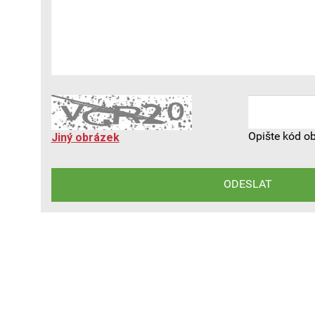
Opište kód o
Jiný obrázek
ODESLAT