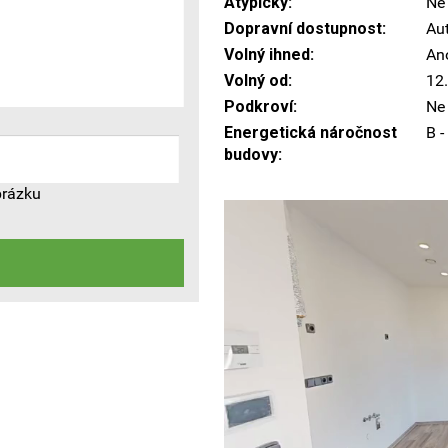
Atypický:
Ne
Dopravní dostupnost:
Aut
Volný ihned:
An
Volný od:
12
Podkroví:
Ne
Energetická náročnost
B -
budovy:
brázku