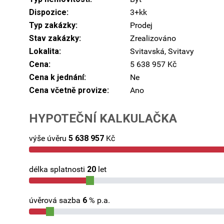
Dispozice:
3+kk
Typ zakázky:
Prodej
Stav zakázky:
Zrealizováno
Lokalita:
Svitavská, Svitavy
Cena:
5 638 957 Kč
Cena k jednání:
Ne
Cena včetně provize:
Ano
HYPOTEČNÍ KALKULAČKA
výše úvěru
5 638 957
Kč
délka splatnosti
20
let
úvěrová sazba
6
% p.a.