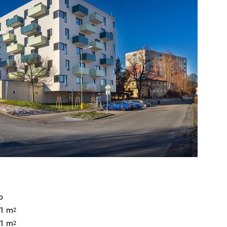
o
,1 m
2
,1 m
2