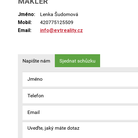
MAKLÉŘ
Jméno:
Lenka Šudomová
Mobil:
420775125509
Email:
info@evtreality.cz
Napište nám
Sjednat schůzku