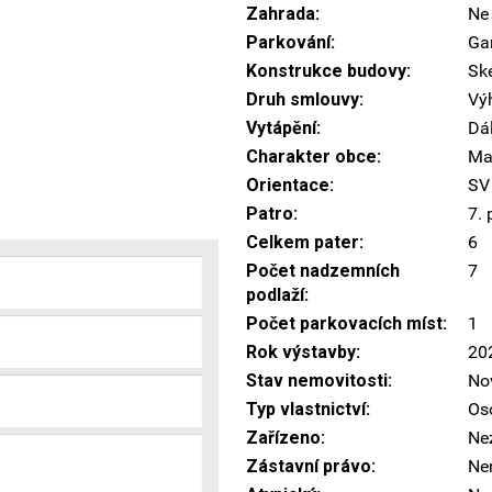
Zahrada:
Ne
Parkování:
Ga
Konstrukce budovy:
Ske
Druh smlouvy:
Vý
Vytápění:
Dá
Charakter obce:
Ma
Orientace:
SV
Patro:
7. 
Celkem pater:
6
Počet nadzemních
7
podlaží:
Počet parkovacích míst:
1
Rok výstavby:
20
Stav nemovitosti:
No
Typ vlastnictví:
Os
Zařízeno:
Ne
Zástavní právo:
Ne