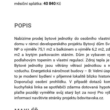
měsíční splátka:
40 840
Kč
POPIS
Nabízíme prodej bytové jednotky do osobního vlastn
domu v rámci developerského projektu Bytový dům Svit
NP o výměře 75,1 m2 s balkónem o výměře 6,2 m2, z
m2 a krytým parkovacím stáním. Dům je vybaven vý
podlahovým topením s vlastní regulací. Zdroj tepla je 
Bytové jednotky jsou větrány větrací jednotkou s 
vzduchu. Energetická náročnost budovy – B: Velmi úsp
to je moderní bydlení v příjemné lokalitě blízko histo
Doporučuji osobní prohlídku. V případě dotazů kont
kuchyňská linka se spotřebiči zdarma dotovaná hypoté
plaťte později vyměňte svůj starý byt za nový Pro vý
informací navštivte stránky projektu bdsvitavska.cz.