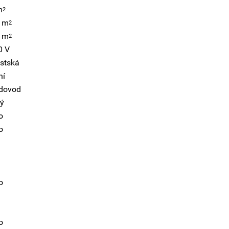
m
2
5 m
2
2 m
2
0 V
stská
ní
dovod
ný
o
o
o
o