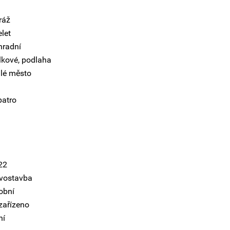
ráž
let
hradní
lkové, podlaha
lé město
patro
22
vostavba
obní
zařízeno
ní