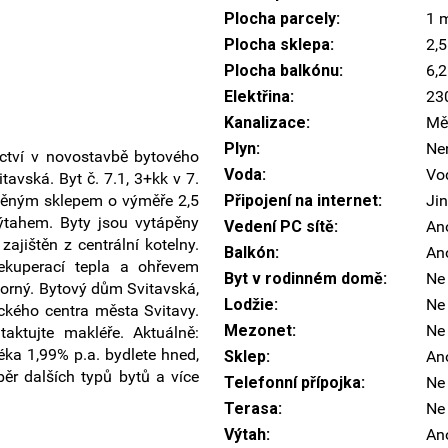
Plocha parcely:
1 
Plocha sklepa:
2,
Plocha balkónu:
6,
Elektřina:
23
Kanalizace:
Mě
Plyn:
Ne
ictví v novostavbě bytového
Voda:
Vo
avská. Byt č. 7.1, 3+kk v 7.
děným sklepem o výměře 2,5
Připojení na internet:
Ji
tahem. Byty jsou vytápěny
Vedení PC sítě:
An
zajištěn z centrální kotelny.
Balkón:
An
rekuperací tepla a ohřevem
Byt v rodinném domě:
Ne
orný. Bytový dům Svitavská,
Lodžie:
Ne
rického centra města Svitavy.
Mezonet:
Ne
aktujte makléře. Aktuálně:
ka 1,99% p.a. bydlete hned,
Sklep:
An
běr dalších typů bytů a více
Telefonní přípojka:
Ne
Terasa:
Ne
Výtah:
An