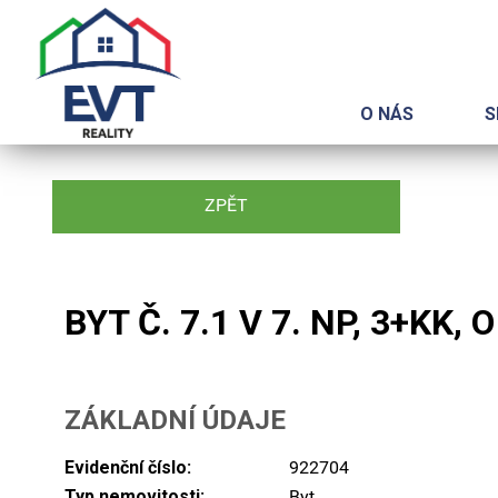
O NÁS
S
ZPĚT
BYT Č. 7.1 V 7. NP, 3+KK
ZÁKLADNÍ ÚDAJE
Evidenční číslo:
922704
Typ nemovitosti:
Byt