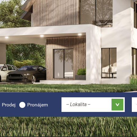
-- Lokalita --
Prodej
Pronájem