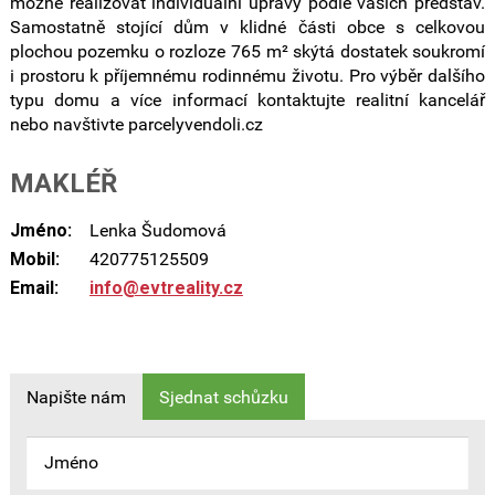
možné realizovat individuální úpravy podle vašich představ.
Samostatně stojící dům v klidné části obce s celkovou
plochou pozemku o rozloze 765 m² skýtá dostatek soukromí
i prostoru k příjemnému rodinnému životu. Pro výběr dalšího
typu domu a více informací kontaktujte realitní kancelář
nebo navštivte parcelyvendoli.cz
MAKLÉŘ
Jméno:
Lenka Šudomová
Mobil:
420775125509
Email:
info@evtreality.cz
Napište nám
Sjednat schůzku