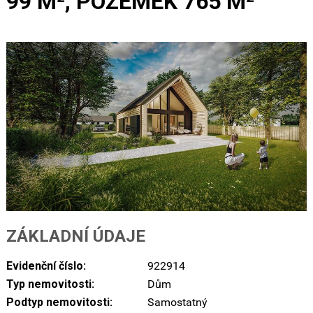
99 M², POZEMEK 765 M²
ZÁKLADNÍ ÚDAJE
Evidenční číslo:
922914
Typ nemovitosti:
Dům
Podtyp nemovitosti:
Samostatný