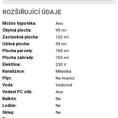
ROZŠIŘUJÍCÍ ÚDAJE
Možno hypotéka:
Ano
Obytná plocha:
99 m
2
Zastavěná plocha:
102 m
2
Užitná plocha:
99 m
2
Plocha parcely:
765 m
2
Plocha zahrady:
765 m
2
Elektřina:
230 V
Kanalizace:
Městská
Plyn:
Na hranici
Voda:
Vodovod
Vedení PC sítě:
Ano
Balkón:
Ne
Lodžie:
Ne
Sklep:
Ne