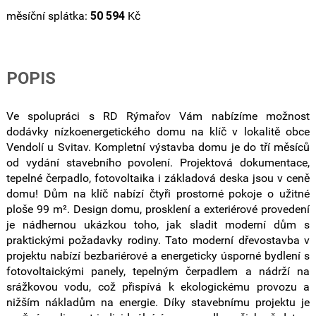
měsíční splátka:
50 594
Kč
POPIS
Ve spolupráci s RD Rýmařov Vám nabízíme možnost
dodávky nízkoenergetického domu na klíč v lokalitě obce
Vendolí u Svitav. Kompletní výstavba domu je do tří měsíců
od vydání stavebního povolení. Projektová dokumentace,
tepelné čerpadlo, fotovoltaika i základová deska jsou v ceně
domu! Dům na klíč nabízí čtyři prostorné pokoje o užitné
ploše 99 m². Design domu, prosklení a exteriérové provedení
je nádhernou ukázkou toho, jak sladit moderní dům s
praktickými požadavky rodiny. Tato moderní dřevostavba v
projektu nabízí bezbariérové a energeticky úsporné bydlení s
fotovoltaickými panely, tepelným čerpadlem a nádrží na
srážkovou vodu, což přispívá k ekologickému provozu a
nižším nákladům na energie. Díky stavebnímu projektu je