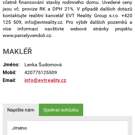
včetně financování stavby rodinného domu. Uvedené ceny
jsou vč. provize RK a DPH 21%. V případě dalších dotazů
kontaktujte realitní kancelář EVT Reality Group s.r.o. +420
125 509, info@evtreality.cz. Pro výběr dalších pozemků a
více informací navštivte webové stránky projektu
www.parcelyvendoli.cz.
MAKLÉŘ
Jméno:
Lenka Šudomová
Mobil:
420775125509
Email:
info@evtreality.cz
Napište nám
Sjednat schůzku