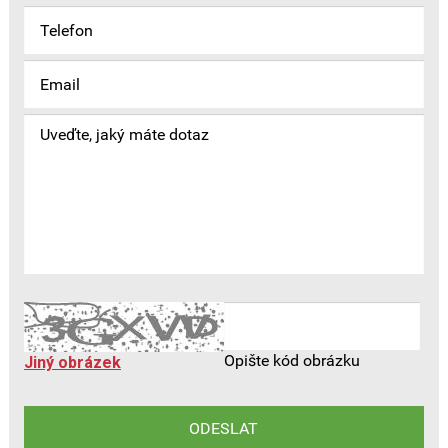
Opište kód obrázku
Jiný obrázek
ODESLAT