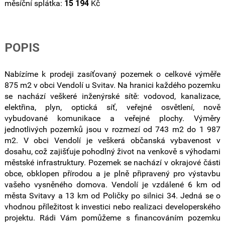
měsíční splátka:
15 194
Kč
POPIS
Nabízíme k prodeji zasíťovaný pozemek o celkové výměře
875 m2 v obci Vendolí u Svitav. Na hranici každého pozemku
se nachází veškeré inženýrské sítě: vodovod, kanalizace,
elektřina, plyn, optická síť, veřejné osvětlení, nově
vybudované komunikace a veřejné plochy. Výměry
jednotlivých pozemků jsou v rozmezí od 743 m2 do 1 987
m2. V obci Vendolí je veškerá občanská vybavenost v
dosahu, což zajišťuje pohodlný život na venkově s výhodami
městské infrastruktury. Pozemek se nachází v okrajové části
obce, obklopen přírodou a je plně připravený pro výstavbu
vašeho vysněného domova. Vendolí je vzdálené 6 km od
města Svitavy a 13 km od Poličky po silnici 34. Jedná se o
vhodnou příležitost k investici nebo realizaci developerského
projektu. Rádi Vám pomůžeme s financováním pozemku